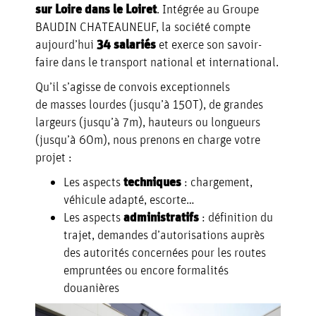
sur Loire dans le Loiret
. Intégrée au Groupe
BAUDIN CHATEAUNEUF, la société compte
QUI
aujourd’hui
34 salariés
et exerce son savoir-
faire dans le transport national et international.
NOTRE
SOMMES
Qu’il s’agisse de convois exceptionnels
NOS
de masses lourdes (jusqu’à 150T), de grandes
PARC
NOUS ?
largeurs (jusqu’à 7m), hauteurs ou longueurs
ENGAGEMENTS
(jusqu’à 60m), nous prenons en charge votre
MATÉRIEL
projet :
LES
Les aspects
techniques
: chargement,
véhicule adapté, escorte…
Les aspects
administratifs
: définition du
SECTEURS
trajet, demandes d’autorisations auprès
des autorités concernées pour les routes
empruntées ou encore formalités
BTP
douanières
ENERGIE