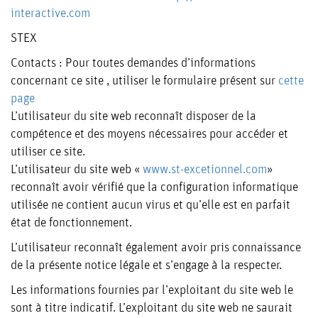
interactive.com
NOTRE
SOMMES
STEX
NOS
PARC
Contacts : Pour toutes demandes d’informations
NOUS ?
concernant ce site , utiliser le formulaire présent sur
cette
ENGAGEMENTS
MATÉRIEL
page
L’utilisateur du site web reconnaît disposer de la
LES
compétence et des moyens nécessaires pour accéder et
utiliser ce site.
L’utilisateur du site web «
www.st-excetionnel.com
»
SECTEURS
reconnaît avoir vérifié que la configuration informatique
utilisée ne contient aucun virus et qu’elle est en parfait
état de fonctionnement.
BTP
L’utilisateur reconnaît également avoir pris connaissance
ENERGIE
de la présente notice légale et s’engage à la respecter.
INDUSTRIE
Les informations fournies par l’exploitant du site web le
sont à titre indicatif. L’exploitant du site web ne saurait