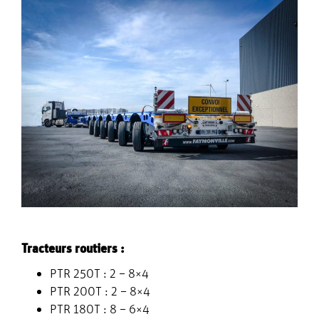
CONTACT
Tracteurs
routiers :
PTR
250T : 2 – 8×4
PTR
200T : 2 – 8×4
PTR
180T : 8 – 6×4