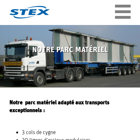
Panneau de gestion des cookies
NOTRE PARC MATÉRIEL
ENTREPRISE
QUI
Notre parc matériel adapté aux transports
NOTRE
exceptionnels :
SOMMES
NOS
PARC
NOUS ?
3 cols
de cygne
ENGAGEMENTS
30
lignes
d’essieux modulaires