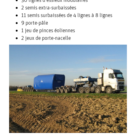
MATÉRIEL
2 semis
extra-surbaissées
LES
11 semis
surbaissées de 4 lignes à 8 lignes
9 porte-pâle
1 jeu de pinces
éoliennes
SECTEURS
2 jeux de porte-nacelle
BTP
ENERGIE
INDUSTRIE
MÉDIATHÈQUE
CARRIÈRES